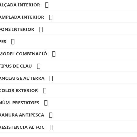

ALÇADA INTERIOR

AMPLADA INTERIOR

FONS INTERIOR

PES

MODEL COMBINACIÓ

TIPUS DE CLAU

ANCLATGE AL TERRA

COLOR EXTERIOR

NÚM. PRESTATGES

RANURA ANTIPESCA

RESISTENCIA AL FOC